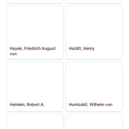
Hayek, Friedrich August
Hazlitt, Henry
von
Hayek, Friedrich August 
Hazlitt, Henry
von
Heinlein, Robert A.
Humboldt, Wilhelm von
Heinlein, Robert A.
Humboldt, Wilhelm von
Hume, David
Hutcheson, Francis