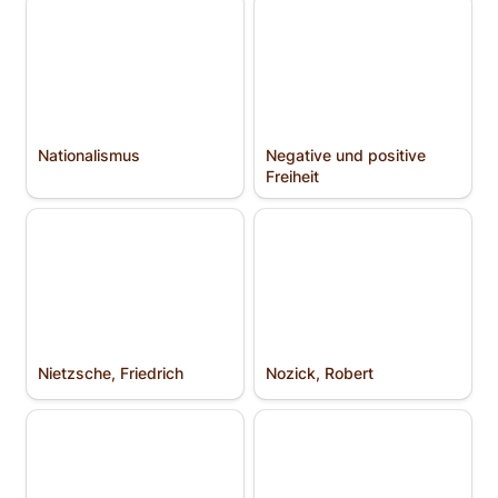
Nationalismus
Negative und positive
Freiheit
Nationalismus
Negative und positive 
Freiheit
Nietzsche, Friedrich
Nozick, Robert
Nietzsche, Friedrich
Nozick, Robert
Objektivismus
Olson, Mancur