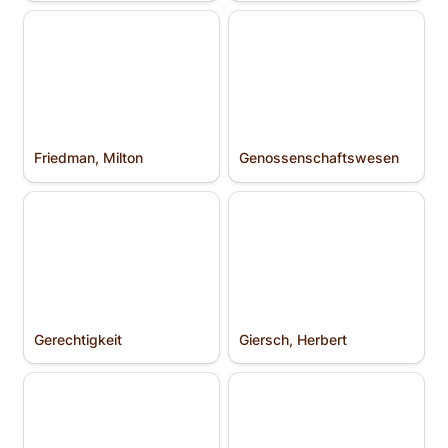
Friedman, Milton
Genossenschafts­wesen
Friedman, Milton
Genossenschafts­wesen
Gerechtigkeit
Giersch, Herbert
Gerechtigkeit
Giersch, Herbert
Gladstone, William E.
Gleichheit