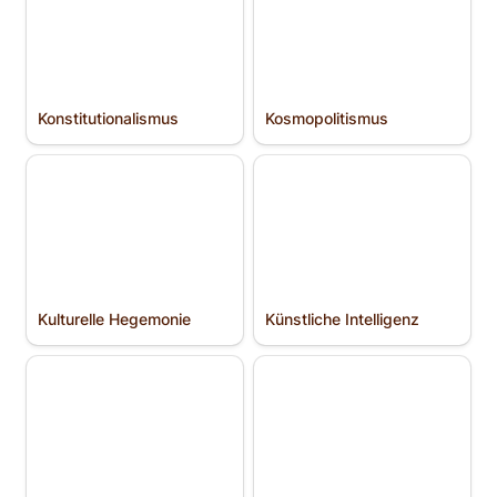
Konstitutio­nalismus
Kosmopolitismus
Kulturelle Hegemonie
Künstliche Intelligenz
Kulturelle Hegemonie
Künstliche Intelligenz
Lachmann, Ludwig
Leoni, Bruno