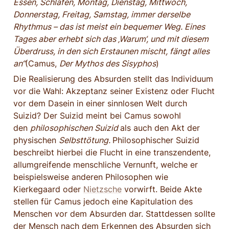
Essen, Schlafen, Montag, Dienstag, Mittwoch, 
Donnerstag, Freitag, Samstag, immer derselbe 
Rhythmus – das ist meist ein bequemer Weg. Eines 
Tages aber erhebt sich das ‚Warum‘, und mit diesem 
Überdruss, in den sich Erstaunen mischt, fängt alles 
an“
(Camus, 
Der Mythos des Sisyphos
)
Die Realisierung des Absurden stellt das Individuum 
vor die Wahl: Akzeptanz seiner Existenz oder Flucht 
vor dem Dasein in einer sinnlosen Welt durch 
Suizid? Der Suizid meint bei Camus sowohl 
den 
philosophischen Suizid 
als auch den Akt der 
physischen 
Selbsttötung. 
Philosophischer Suizid 
beschreibt hierbei die Flucht in eine transzendente, 
allumgreifende menschliche Vernunft, welche er 
beispielsweise anderen Philosophen wie 
Kierkegaard oder 
Nietzsche
 vorwirft. Beide Akte 
stellen für Camus jedoch eine Kapitulation des 
Menschen vor dem Absurden dar. Stattdessen sollte 
der Mensch nach dem Erkennen des Absurden sich 