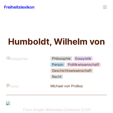
Freiheitslexikon
Humboldt, Wilhelm von
Philosophie
Essayistik
Kategorien
Person
Politikwissenschaft
Geschichtswissenschaft
Recht
Michael von Prollius
Autor
Franz Krüger Wikimedia Commons (CC0)