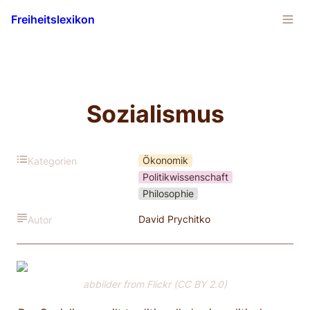
Freiheitslexikon
Sozialismus
Ökonomik
Kategorien
Politikwissenschaft
Philosophie
David Prychitko
Autor
abbilder from Flickr (CC BY 2.0)