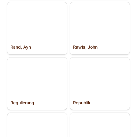
Rand, Ayn
Rawls, John
Rand, Ayn
Rawls, John
Regulierung
Republik
Regulierung
Republik
Republik der Sieben
Ricardo, David
Vereinigten Provinzen