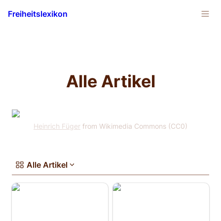
Freiheitslexikon
Alle Artikel
Heinrich Füger
 from Wikimedia Commons (CC0)
Alle Artikel
(Klassischer) Liberalismus
Acton, John