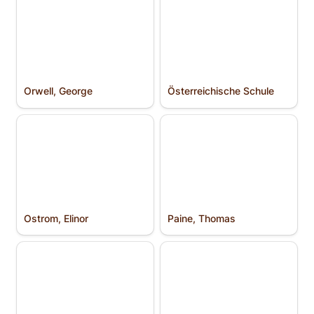
Orwell, George
Österreichische Schule
Ostrom, Elinor
Paine, Thomas
Ostrom, Elinor
Paine, Thomas
Polanyi, Michael
Politischer und ethischer
Individualismus