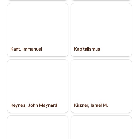
Kant, Immanuel
Kapitalismus
Kant, Immanuel
Kapitalismus
Keynes, John Maynard
Kirzner, Israel M.
Keynes, John Maynard
Kirzner, Israel M.
Knight, Frank H.
Kollektivismus