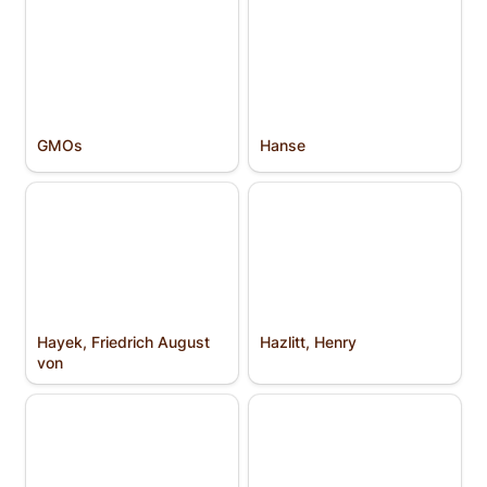
GMOs
Hanse
Hayek, Friedrich August
Hazlitt, Henry
von
Hayek, Friedrich August 
Hazlitt, Henry
von
Heinlein, Robert A.
Humboldt, Wilhelm von