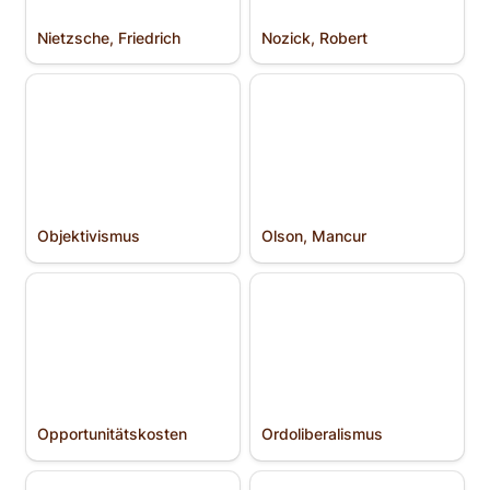
Nietzsche, Friedrich
Nozick, Robert
Objektivismus
Olson, Mancur
Objektivismus
Olson, Mancur
Opportunitäts­kosten
Ordoliberalismus
Opportunitäts­kosten
Ordoliberalismus
Orwell, George
Österreichische Schule